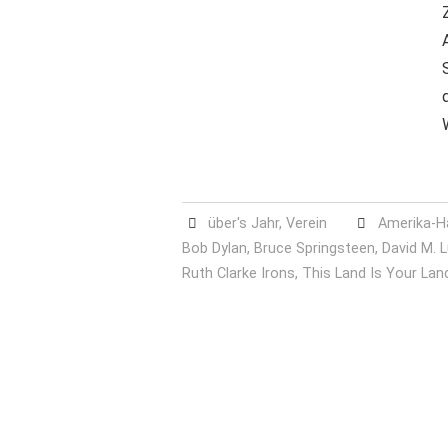
über's Jahr
,
Verein
Amerika-H
Bob Dylan
,
Bruce Springsteen
,
David M. 
Ruth Clarke Irons
,
This Land Is Your Lan