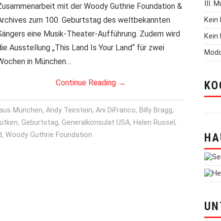
III. 
Zusammenarbeit mit der Woody Guthrie Foundation &
Archives zum 100. Geburtstag des weltbekannten
Kein 
Sängers eine Musik-Theater-Aufführung. Zudem wird
Kein 
die Ausstellung „This Land Is Your Land“ für zwei
Modd
Wochen in München…
Continue Reading
→
KO
aus München
,
Andy Teirstein
,
Ani DiFranco
,
Billy Bragg
,
Lutken
,
Geburtstag
,
Generalkonsulat USA
,
Helen Russel
,
d
,
Woody Guthrie Foundation
HA
UN