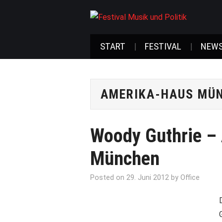
START
FESTIVAL
NEW
AMERIKA-HAUS MÜ
Woody Guthrie – 
München
Posted on
29. Juni 2012
by
Office