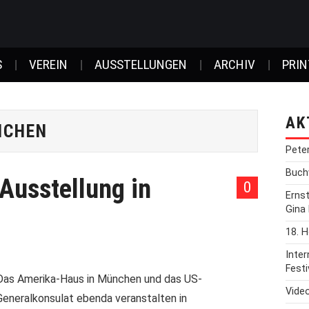
S
VEREIN
AUSSTELLUNGEN
ARCHIV
PRIN
AK
NCHEN
Pete
Buchv
Ausstellung in
0
Erns
Gina
18. H
Inte
Festi
Das Amerika-Haus in München und das US-
Vide
Generalkonsulat ebenda veranstalten in