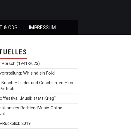
T & CDS
IMPRESSUM
TUELLES
r Porsch (1941-2023)
orstellung: Wir sind ein Folk!
t Busch – Lieder und Geschichten – mit
 Pietsch
offestival „Musik statt Krieg“
rnationales RedHeadMusic-Online-
val
o-Rückblick 2019