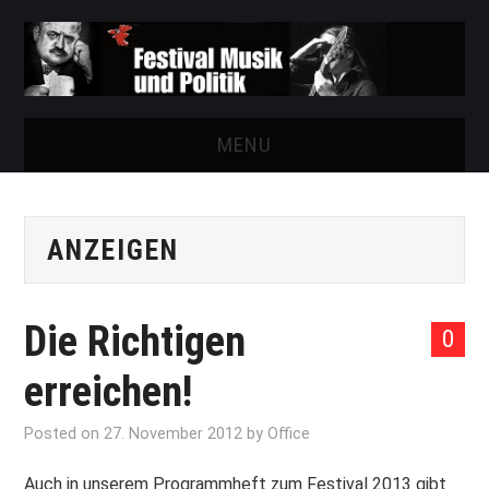
MENU
START
ANZEIGEN
FESTIVAL
NEWS
Die Richtigen
0
VEREIN
erreichen!
AUSSTELLUNGEN
Posted on
27. November 2012
by
Office
ARCHIV
Auch in unserem Programmheft zum Festival 2013 gibt