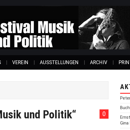
S
VEREIN
AUSSTELLUNGEN
ARCHIV
PRIN
AK
Pete
Buchv
usik und Politik“
0
Erns
Gina