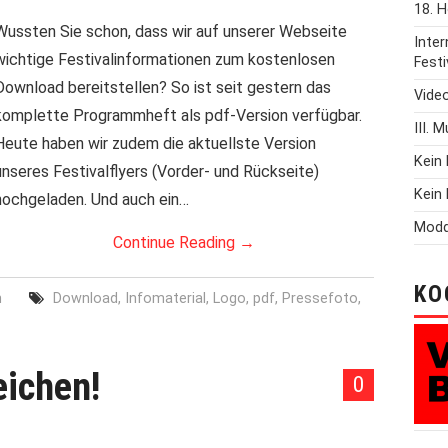
18. H
Wussten Sie schon, dass wir auf unserer Webseite
Inte
wichtige Festivalinformationen zum kostenlosen
Festi
Download bereitstellen? So ist seit gestern das
Vide
komplette Programmheft als pdf-Version verfügbar.
III. 
Heute haben wir zudem die aktuellste Version
Kein 
unseres Festivalflyers (Vorder- und Rückseite)
Kein 
hochgeladen. Und auch ein…
Modd
Continue Reading
→
KO
n
Download
,
Infomaterial
,
Logo
,
pdf
,
Pressefoto
,
eichen!
0