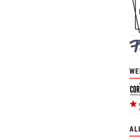
WE
AL
alle 