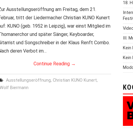
18. H
Zur Ausstellungseröffnung am Freitag, dem 21.
Inte
Februar, tritt der Liedermacher Christian KUNO Kunert
Festi
auf: KUNO (geb. 1952 in Leipzig), war einst Mitglied im
Vide
Thomanerchor und später Sänger, Keyboarder,
III. 
Gitarrist und Songschreiber in der Klaus Renft Combo.
Kein 
Nach deren Verbot im…
Kein 
Continue Reading
→
Modd
Ausstellungseröffnung
,
Christian KUNO Kunert
,
KO
Wolf Biermann