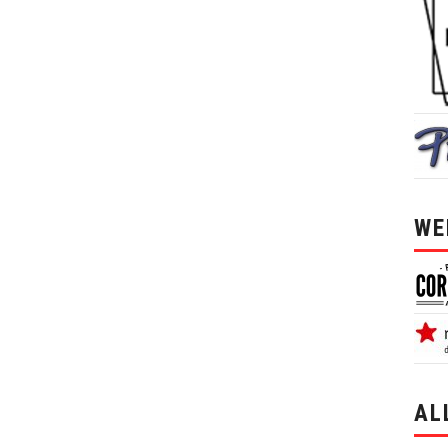
WE
AL
alle 