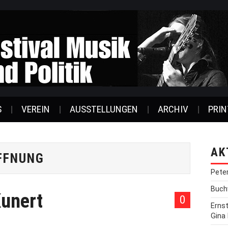
S
VEREIN
AUSSTELLUNGEN
ARCHIV
PRIN
AK
FFNUNG
Pete
Buchv
Kunert
0
Erns
Gina