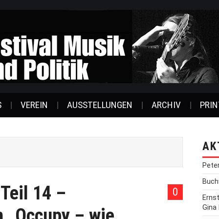
S
VEREIN
AUSSTELLUNGEN
ARCHIV
PRIN
AK
Pete
Buchv
Teil 14 –
0
Erns
Gina
 „Occupy – wie