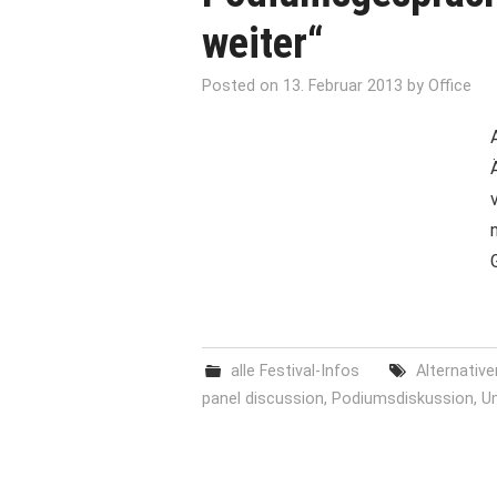
weiter“
Posted on
13. Februar 2013
by
Office
alle Festival-Infos
Alternative
panel discussion
,
Podiumsdiskussion
,
Um