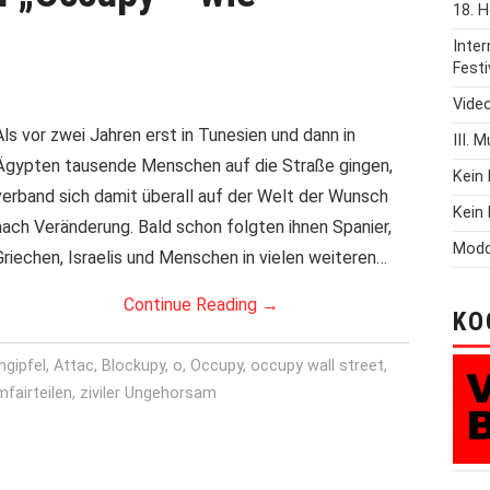
18. H
Inte
Festi
Vide
Als vor zwei Jahren erst in Tunesien und dann in
III. 
Ägypten tausende Menschen auf die Straße gingen,
Kein 
verband sich damit überall auf der Welt der Wunsch
Kein 
nach Veränderung. Bald schon folgten ihnen Spanier,
Modd
Griechen, Israelis und Menschen in vielen weiteren…
Continue Reading
→
KO
ngipfel
,
Attac
,
Blockupy
,
o
,
Occupy
,
occupy wall street
,
fairteilen
,
ziviler Ungehorsam