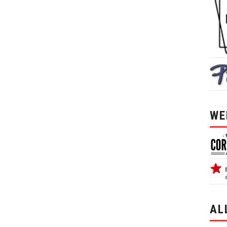
WE
AL
alle 