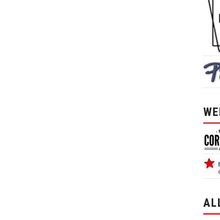
WE
AL
alle 