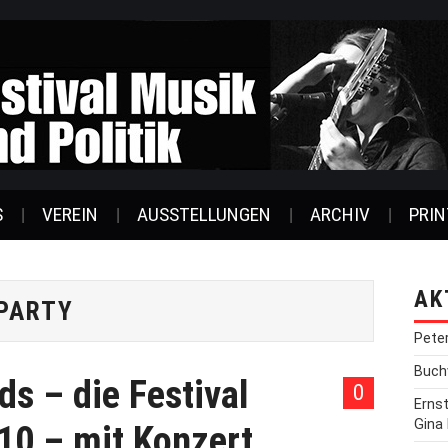
S
VEREIN
AUSSTELLUNGEN
ARCHIV
PRIN
AK
 PARTY
Pete
Buchv
s – die Festival
0
Erns
Gina
10 – mit Konzert