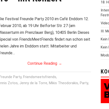
18. H
Inte
Festi
Die Festival Freunde Party 2010 im Café Enddorn 12.
Vide
Februar 2010, ab 19 Uhr Belforter Str. 27 (am
III. 
Wasserturm im Prenzlauer Berg), 10405 Berlin Dieses
Special von FriendsMeetFriends findet nun schon seit
Kein 
vielen Jahre im Enddorn statt: Mitarbeiter und
Kein 
Freunde…
Modd
Continue Reading
→
KO
 Freunde Party
,
Friendsmeetsfriends
,
nnis Zotos
,
Jenny de la Torre
,
Mikis Theodorakis
,
Party
,