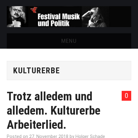
MENU
START
KULTURERBE
FESTIVAL
NEWS
Trotz alledem und
0
VEREIN
alledem. Kulturerbe
AUSSTELLUNGEN
Arbeiterlied.
ARCHIV
Posted on
27. November 2018
by
Holger Schade