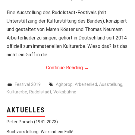
PRINT & CDS
Eine Ausstellung des Rudolstadt-Festivals (mit
Unterstützung der Kulturstiftung des Bundes), konzipiert
IMPRESSUM
und gestaltet von Maren Köster und Thomas Neumann.
Arbeiterlieder zu singen, gehört in Deutschland seit 2014
offiziell zum immateriellen Kulturerbe. Wieso das? Ist das
nicht ein Griff in die…
Continue Reading
→
Festival 2019
Agitprop
,
Arbeiterlied
,
Ausstellung
,
Kulturerbe
,
Rudolstadt
,
Volksbühne
AKTUELLES
Peter Porsch (1941-2023)
Buchvorstellung: Wir sind ein Folk!