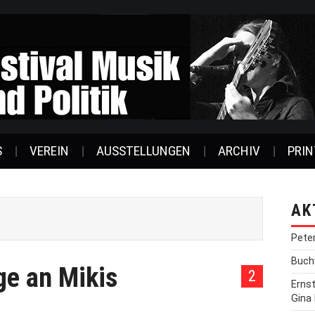
S
VEREIN
AUSSTELLUNGEN
ARCHIV
PRIN
AK
Pete
Buchv
e an Mikis
2
Erns
Gina