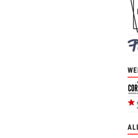
WE
AL
alle 