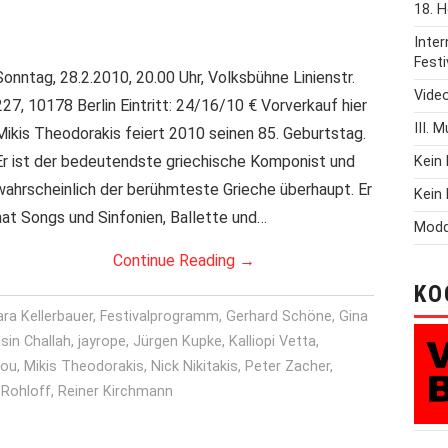
18. H
Inte
Festi
Sonntag, 28.2.2010, 20.00 Uhr, Volksbühne Linienstr.
Vide
227, 10178 Berlin Eintritt: 24/16/10 € Vorverkauf hier
III. 
Mikis Theodorakis feiert 2010 seinen 85. Geburtstag.
Er ist der bedeutendste griechische Komponist und
Kein 
wahrscheinlich der berühmteste Grieche überhaupt. Er
Kein 
hat Songs und Sinfonien, Ballette und…
Modd
Continue Reading
→
KO
ra Kellerbauer
,
Festivalprogramm
,
Gerhard Schöne
,
Gina
sin Challah
,
jayrope
,
Jürgen Kupke
,
Kalliopi Vetta
,
iou
,
Mikis Theodorakis
,
Nick Nikitakis
,
Peter Zacher
,
 Rohloff
,
Reiner Kirchmann