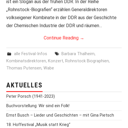
ist ein Slogan aus der frühen DDR. In der Reihe
„Rohnstock-Biografien“ erzählen Generaldirektoren
PRINT & CDS
volkseigener Kombinate in der DDR aus der Geschichte
der Chemischen Industrie der DDR und räumen…
IMPRESSUM
Continue Reading
→
alle Festival-Infos
Barbara Thalheim
,
Kombinatsdirektoren
,
Konzert
,
Rohnstock Biographien
,
Thomas Putensen
,
Wabe
AKTUELLES
Peter Porsch (1941-2023)
Buchvorstellung: Wir sind ein Folk!
Ernst Busch – Lieder und Geschichten – mit Gina Pietsch
18. Hoffestival „Musik statt Krieg“