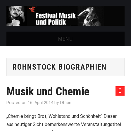
MENU
START
ROHNSTOCK BIOGRAPHIEN
FESTIVAL
NEWS
Musik und Chemie
0
VEREIN
Posted on
16. April 2014
by
Office
AUSSTELLUNGEN
„Chemie bringt Brot, Wohlstand und Schönheit“ Dieser
aus heutiger Sicht bemerkenswerte Veranstaltungstitel
ARCHIV