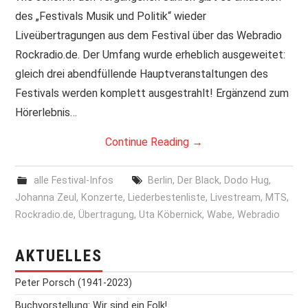
des „Festivals Musik und Politik“ wieder
PRINT & CDS
Liveübertragungen aus dem Festival über das Webradio
Rockradio.de. Der Umfang wurde erheblich ausgeweitet:
IMPRESSUM
gleich drei abendfüllende Hauptveranstaltungen des
Festivals werden komplett ausgestrahlt! Ergänzend zum
Hörerlebnis…
Continue Reading
→
alle Festival-Infos
Berlin
,
Der Black
,
Dodo Hug
,
Johanna Zeul
,
Konzerte
,
Liederbestenliste
,
Livestream
,
MTS
,
Rockradio.de
,
Übertragung
,
Uta Köbernick
,
Wabe
,
Webradio
AKTUELLES
Peter Porsch (1941-2023)
Buchvorstellung: Wir sind ein Folk!