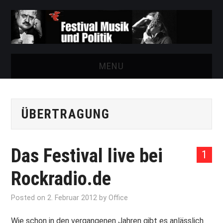
MENU
START
ÜBERTRAGUNG
FESTIVAL
NEWS
Das Festival live bei
1
VEREIN
Rockradio.de
AUSSTELLUNGEN
Posted on
2. Februar 2012
by
Office
ARCHIV
Wie schon in den vergangenen Jahren gibt es anlässlich