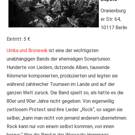
Oranienburg
PRINT & CDS
er Str. 64,
IMPRESSUM
10117 Berlin
Eintritt: 5 €
Umka und Bronewik
ist eine der wichtigsten
unabhängigen Bands der ehemaligen Sowjetunion.
Hunderte von Liedern, dutzende Alben, tausende
Kilometer komponierten, produzierten und legten sie
während zahlreicher Tourneen im Lande und auf der
ganzen Welt zurück. Die Band spielt so, als hätte es die
80er und 90er Jahre nicht gegeben. Von eigenwillig
zeitlosem Protest sind ihre Lieder. „Rock“, so sagen sie
selber, „kann man nicht von jemand anderem übernehmen.
Rock kann nur von einem selbst kommen, von innen
heraus.“ Wer die Band in der Wyssozki-Hommage