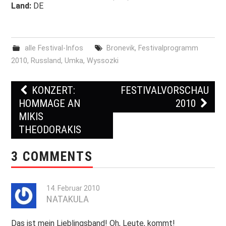
Land:
DE
alle Festival-Infos
Bronevik
,
Festivalprogramm
2010
,
Russland
,
Umka
,
Wyssozki
KONZERT:
FESTIVALVORSCHAU
Post navigation
HOMMAGE AN
2010
MIKIS
THEODORAKIS
3 COMMENTS
14. Februar 2010
NATAKULA
Das ist mein Lieblingsband! Oh, Leute, kommt!