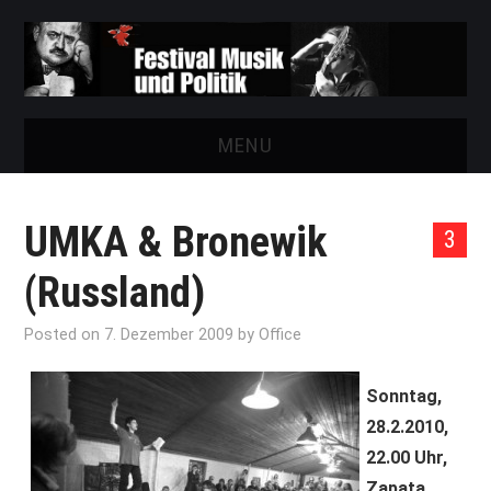
MENU
START
UMKA & Bronewik
3
FESTIVAL
(Russland)
NEWS
Posted on
7. Dezember 2009
by
Office
VEREIN
Sonntag,
AUSSTELLUNGEN
28.2.2010,
22.00 Uhr,
ARCHIV
Zapata