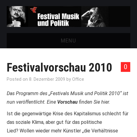
MENU
START
Festivalvorschau 2010
0
FESTIVAL
Posted on
8. Dezember 2009
by
Office
NEWS
Das Programm des „Festivals Musik und Politik 2010“ ist
nun veröffentlicht. Eine
VEREIN
Vorschau
finden Sie
hier
.
Ist die gegenwärtige Krise des Kapitalismus schlecht für
AUSSTELLUNGEN
das soziale Klima, aber gut für das politische
Lied? Wollen wieder mehr Künstler „die Verhältnisse
ARCHIV