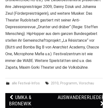
ihre Jahrespreisträger 2009, Danny Dziuk und Johanna
Zeul (Förderpreisträgerin), und weitere Musiker. Das
Theater Rudolstadt gastiert mit seiner Anti-
Depressionsrevue „Drunter und drüber“ (Regie: Steffen
Mensching). HipHopper aus dem ganzen Bundesgebiet
stellen ihr Gemeinschaftsprojekt „La Résistance“ vor
(Bütti und Bomba Big B von Anarchist Academy, Chaoze
One, Microphone Mafia u.a.). Festivalzentrum ist wie
immer die WABE. Weitere Spielstätten sind u.a. das
Zapata, Maxim Gorki Theater und die Volksbühne.
alle Festival-Infos
2010
,
Programm
,
Vorschau
UMKA &
AUSWANDERERLIEDER
Post navigation
BRONEWIK