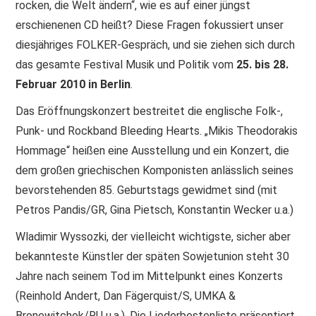
rocken, die Welt ändern“, wie es auf einer jüngst
erschienenen CD heißt? Diese Fragen fokussiert unser
PRINT & CDS
diesjähriges FOLKER-Gespräch, und sie ziehen sich durch
IMPRESSUM
das gesamte Festival Musik und Politik vom
25. bis 28.
Februar 2010 in Berlin
.
Das Eröffnungskonzert bestreitet die englische Folk-,
Punk- und Rockband Bleeding Hearts. „Mikis Theodorakis
Hommage“ heißen eine Ausstellung und ein Konzert, die
dem großen griechischen Komponisten anlässlich seines
bevorstehenden 85. Geburtstags gewidmet sind (mit
Petros Pandis/GR, Gina Pietsch, Konstantin Wecker u.a.)
Wladimir Wyssozki, der vielleicht wichtigste, sicher aber
bekannteste Künstler der späten Sowjetunion steht 30
Jahre nach seinem Tod im Mittelpunkt eines Konzerts
(Reinhold Andert, Dan Fägerquist/S, UMKA &
Bronewitchok/RU u.a.). Die Liederbestenliste präsentiert