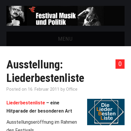
MENU
START
Ausstellung:
0
FESTIVAL
Liederbestenliste
NEWS
Posted on
16. Februar 2011
by
Office
VEREIN
Liederbestenliste
– eine
Hitparade der besonderen Art
AUSSTELLUNGEN
Ausstellungseröffnung im Rahmen
ARCHIV
des Festivals