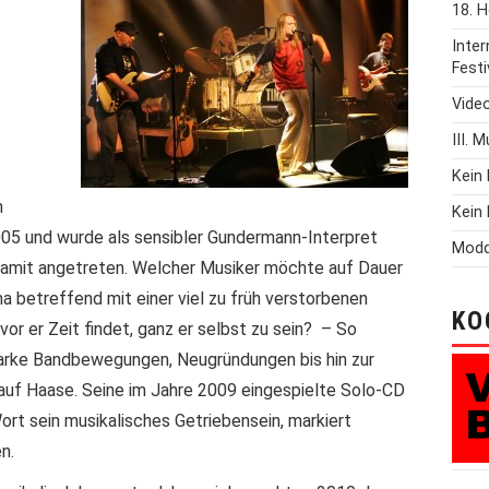
18. H
Inte
Festi
Vide
III. 
Kein 
m
Kein 
2005 und wurde als sensibler Gundermann-Interpret
Modd
r damit angetreten. Welcher Musiker möchte auf Dauer
 betreffend mit einer viel zu früh verstorbenen
KO
r er Zeit findet, ganz er selbst zu sein? – So
tarke Bandbewegungen, Neugründungen bis hin zur
uf Haase. Seine im Jahre 2009 eingespielte Solo-CD
rt sein musikalisches Getriebensein, markiert
n.