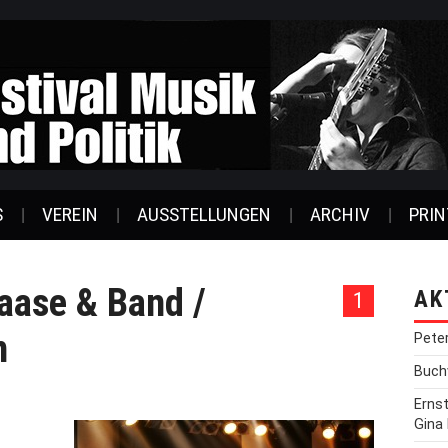
S
VEREIN
AUSSTELLUNGEN
ARCHIV
PRIN
aase & Band /
AK
1
n
Pete
Buchv
Erns
Gina