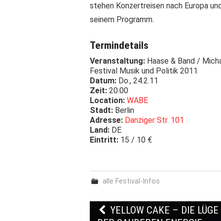
stehen Konzertreisen nach Europa un
seinem Programm.
Termindetails
Veranstaltung:
Haase & Band / Mich
Festival Musik und Politik 2011
Datum:
Do., 24.2.11
Zeit:
20:00
Location:
WABE
Stadt:
Berlin
Adresse:
Danziger Str. 101
Land:
DE
Eintritt:
15 / 10 €
alle Festival-Infos
YELLOW CAKE – DIE LÜGE