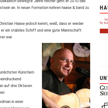
usikalisch bewegte Jahre reicher geht er 2010 das
HA
sein an. In neuer Formation kehren haase & band zu
hristian Haase jedoch kennt, weiß, dass er wieder
 er ein stabiles Schiff und eine gute Mannschaft
rer war.
unlichsten Künstlern
UN
eeindruckend
in auf drei Oktaven
iel.
edman in einer