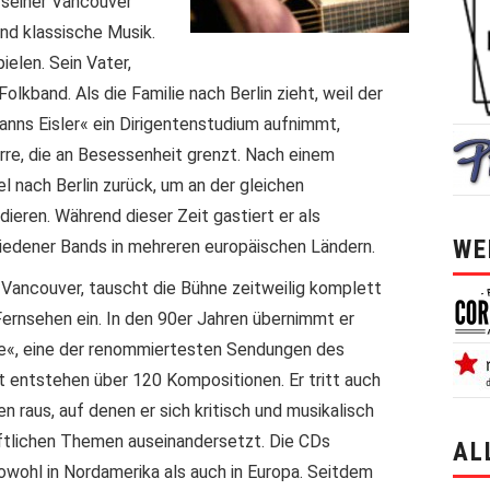
e seiner Vancouver
nd klassische Musik.
pielen. Sein Vater,
Folkband. Als die Familie nach Berlin zieht, weil der
anns Eisler« ein Dirigentenstudium aufnimmt,
rre, die an Besessenheit grenzt. Nach einem
l nach Berlin zurück, um an der gleichen
ieren. Während dieser Zeit gastiert er als
WE
iedener Bands in mehreren europäischen Ländern.
 Vancouver, tauscht die Bühne zeitweilig komplett
ernsehen ein. In den 90er Jahren übernimmt er
ge«, eine der renommiertesten Sendungen des
t entstehen über 120 Kompositionen. Er tritt auch
en raus, auf denen er sich kritisch und musikalisch
haftlichen Themen auseinandersetzt. Die CDs
AL
wohl in Nordamerika als auch in Europa. Seitdem
alle 