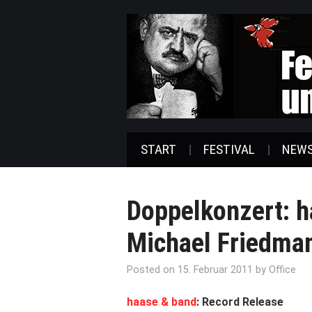
START
FESTIVAL
NEW
Doppelkonzert: h
Michael Friedma
Posted on
15. Februar 2011
by
Office
haase & band
: R
ecord Release