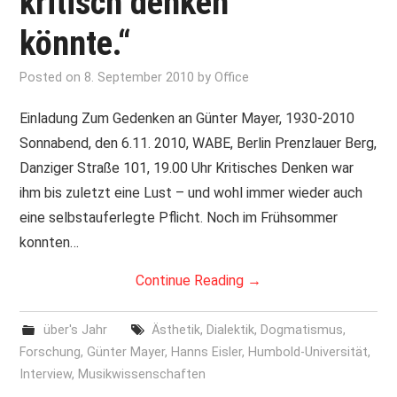
kritisch denken
könnte.“
PRINT & CDS
Posted on
8. September 2010
by
Office
IMPRESSUM
Einladung Zum Gedenken an Günter Mayer, 1930-2010
Sonnabend, den 6.11. 2010, WABE, Berlin Prenzlauer Berg,
Danziger Straße 101, 19.00 Uhr Kritisches Denken war
ihm bis zuletzt eine Lust – und wohl immer wieder auch
eine selbstauferlegte Pflicht. Noch im Frühsommer
konnten…
Continue Reading
→
über's Jahr
Ästhetik
,
Dialektik
,
Dogmatismus
,
Forschung
,
Günter Mayer
,
Hanns Eisler
,
Humbold-Universität
,
Interview
,
Musikwissenschaften