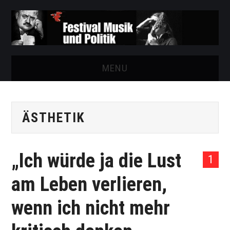
MENU
START
ÄSTHETIK
FESTIVAL
NEWS
„Ich würde ja die Lust
1
VEREIN
am Leben verlieren,
AUSSTELLUNGEN
wenn ich nicht mehr
ARCHIV