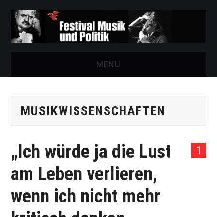
MENU
START
MUSIKWISSENSCHAFTEN
FESTIVAL
NEWS
„Ich würde ja die Lust
1
VEREIN
am Leben verlieren,
AUSSTELLUNGEN
wenn ich nicht mehr
ARCHIV