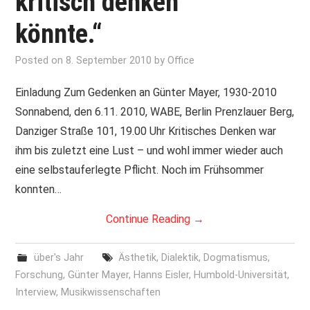
kritisch denken
könnte.“
PRINT & CDS
Posted on
8. September 2010
by
Office
IMPRESSUM
Einladung Zum Gedenken an Günter Mayer, 1930-2010
Sonnabend, den 6.11. 2010, WABE, Berlin Prenzlauer Berg,
Danziger Straße 101, 19.00 Uhr Kritisches Denken war
ihm bis zuletzt eine Lust – und wohl immer wieder auch
eine selbstauferlegte Pflicht. Noch im Frühsommer
konnten…
Continue Reading
→
über's Jahr
Ästhetik
,
Dialektik
,
Dogmatismus
,
Forschung
,
Günter Mayer
,
Hanns Eisler
,
Humbold-Universität
,
Interview
,
Musikwissenschaften