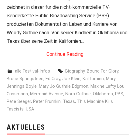
zeichnet in dieser für die nicht-kommerzielle TV-
PRINT & CDS
Senderkette Public Broadcasting Service (PBS)
produzierten Dokumentation Leben und Karriere von
IMPRESSUM
Woody Guthrie nach. Von seiner Kindheit in Oklahoma und
Texas über seine Zeit in Kalifornien…
Continue Reading
→
alle Festival-Infos
Biography
,
Bound For Glory
,
Bruce Springsteen
,
Ed Cray
,
Joe Klein
,
Kalifornien
,
Mary
Jennings Boyle
,
Mary Jo Guthrie Edgmon
,
Maxine Lefty Lou
Crissmann
,
Mermaid Avenue
,
Nora Guthrie
,
Oklahoma
,
PBS
,
Pete Seeger
,
Peter Frumkin
,
Texas
,
This Machine Kills
Fascists
,
USA
AKTUELLES