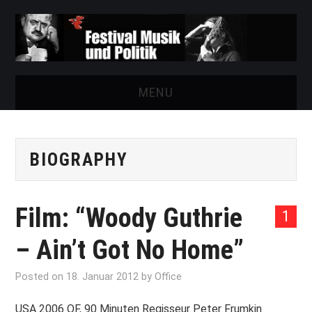
MENU
START
BIOGRAPHY
FESTIVAL
NEWS
Film: “Woody Guthrie
1
VEREIN
– Ain’t Got No Home”
AUSSTELLUNGEN
Posted on
18. Januar 2012
by
Office
ARCHIV
USA 2006 OF, 90 Minuten Regisseur Peter Frumkin