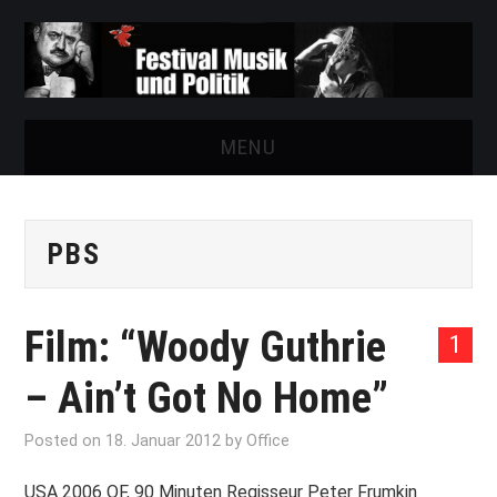
MENU
START
PBS
FESTIVAL
NEWS
Film: “Woody Guthrie
1
VEREIN
– Ain’t Got No Home”
AUSSTELLUNGEN
Posted on
18. Januar 2012
by
Office
ARCHIV
USA 2006 OF, 90 Minuten Regisseur Peter Frumkin