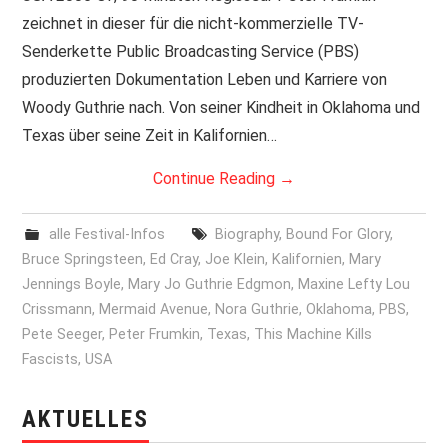
zeichnet in dieser für die nicht-kommerzielle TV-
PRINT & CDS
Senderkette Public Broadcasting Service (PBS)
produzierten Dokumentation Leben und Karriere von
IMPRESSUM
Woody Guthrie nach. Von seiner Kindheit in Oklahoma und
Texas über seine Zeit in Kalifornien…
Continue Reading
→
alle Festival-Infos
Biography
,
Bound For Glory
,
Bruce Springsteen
,
Ed Cray
,
Joe Klein
,
Kalifornien
,
Mary
Jennings Boyle
,
Mary Jo Guthrie Edgmon
,
Maxine Lefty Lou
Crissmann
,
Mermaid Avenue
,
Nora Guthrie
,
Oklahoma
,
PBS
,
Pete Seeger
,
Peter Frumkin
,
Texas
,
This Machine Kills
Fascists
,
USA
AKTUELLES