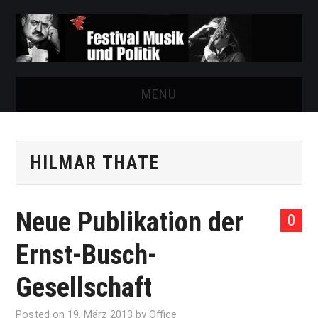
MENU
START
HILMAR THATE
FESTIVAL
NEWS
Neue Publikation der
0
VEREIN
Ernst-Busch-
AUSSTELLUNGEN
Gesellschaft
ARCHIV
Posted on
19. März 2013
by
Office