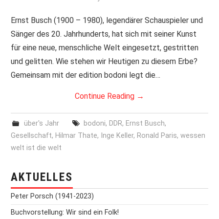
PRINT & CDS
Ernst Busch (1900 – 1980), legendärer Schauspieler und
Sänger des 20. Jahrhunderts, hat sich mit seiner Kunst
IMPRESSUM
für eine neue, menschliche Welt eingesetzt, gestritten
und gelitten. Wie stehen wir Heutigen zu diesem Erbe?
Gemeinsam mit der edition bodoni legt die…
Continue Reading
→
über's Jahr
bodoni
,
DDR
,
Ernst Busch
,
Gesellschaft
,
Hilmar Thate
,
Inge Keller
,
Ronald Paris
,
wessen
welt ist die welt
AKTUELLES
Peter Porsch (1941-2023)
Buchvorstellung: Wir sind ein Folk!