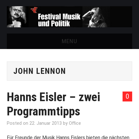
MENU
START
JOHN LENNON
FESTIVAL
NEWS
Hanns Eisler – zwei
0
VEREIN
Programmtipps
AUSSTELLUNGEN
Posted on
22. Januar 2013
by
Office
ARCHIV
Für Freunde der Musik Hanns Eislers bieten die nächsten