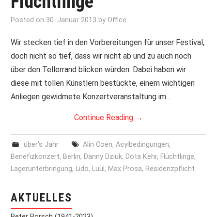
Flüchtlinge
PRINT & CDS
Posted on
30. Januar 2013
by
Office
Wir stecken tief in den Vorbereitungen für unser Festival,
IMPRESSUM
doch nicht so tief, dass wir nicht ab und zu auch noch
über den Tellerrand blicken würden. Dabei haben wir
diese mit tollen Künstlern bestückte, einem wichtigen
Anliegen gewidmete Konzertveranstaltung im…
Continue Reading
→
über's Jahr
Alin Coen
,
Asylbedingungen
,
Benefizkonzert
,
Berlin
,
Danny Dziuk
,
Dota Kehr
,
Flüchtlinge
,
Lagerunterbringung
,
Lido
,
Lüül
,
Max Prosa
,
Residenzpflicht
AKTUELLES
Peter Porsch (1941-2023)