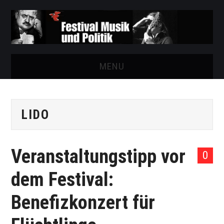
MENU
START
LIDO
FESTIVAL
NEWS
Veranstaltungstipp vor
0
VEREIN
dem Festival:
AUSSTELLUNGEN
Benefizkonzert für
ARCHIV