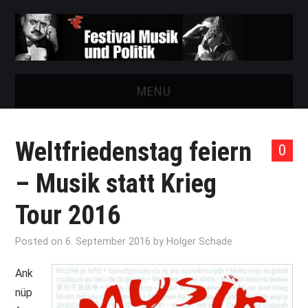
MENU
START
Weltfriedenstag feiern
0
FESTIVAL
– Musik statt Krieg
NEWS
Tour 2016
VEREIN
Posted on
6. September 2016
by
Holger Schade
AUSSTELLUNGEN
Ank
nüp
ARCHIV