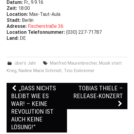
Datum:
Fr., 9.9.16
Zeit:
18:00
Location:
Max-Taut-Aula
Stadt:
Berlin
Adresse:
Fischerstraße 36
Location Telefonnummer:
(030) 227-71787
Land:
DE
über's Jahr
Manfred Maurenbrecher
,
Musik statt
Krieg
,
Nadine Maria Schmidt
,
Tino Eisbrenner
„DASS NICHTS
TOBIAS THIELE –
Post navigation
BLEIBT WIE ES
RELEASE-KONZERT
WAR! – KEINE
REVOLUTION IST
AUCH KEINE
LÖSUNG!”