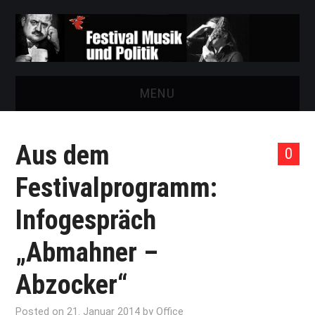
MENU
START
Aus dem
0
FESTIVAL
Festivalprogramm:
NEWS
Infogespräch
VEREIN
„Abmahner –
AUSSTELLUNGEN
Abzocker“
ARCHIV
Posted on
21. Januar 2014
by
Office