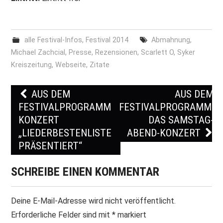
alle Festival-Infos
,
Festival 2014
Abmahnung
,
Michael Zachcial
,
Presse
,
Rezensionen
,
Scarlett O
,
Syker
Kreiszeitung
,
Webseite
,
Zitate
AUS DEM
AUS DEM
Post navigation
FESTIVALPROGRAMM:
FESTIVALPROGRAMM:
KONZERT
DAS SAMSTAG-
„LIEDERBESTENLISTE
ABEND-KONZERT
PRÄSENTIERT“
SCHREIBE EINEN KOMMENTAR
Deine E-Mail-Adresse wird nicht veröffentlicht.
Erforderliche Felder sind mit
*
markiert