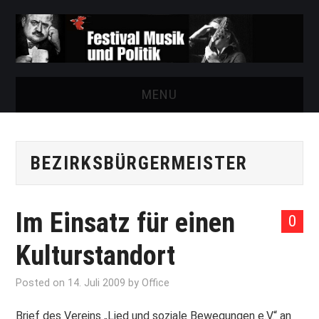
MENU
START
BEZIRKSBÜRGERMEISTER
FESTIVAL
NEWS
Im Einsatz für einen
0
VEREIN
Kulturstandort
AUSSTELLUNGEN
Posted on
14. Juli 2009
by
Office
ARCHIV
Brief des Vereins „Lied und soziale Bewegungen e.V.“ an