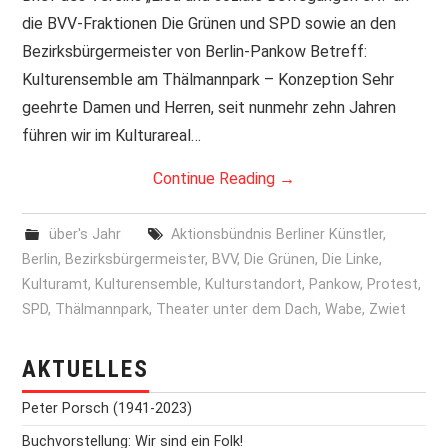
die BVV-Fraktionen Die Grünen und SPD sowie an den
PRINT & CDS
Bezirksbürgermeister von Berlin-Pankow Betreff:
Kulturensemble am Thälmannpark – Konzeption Sehr
IMPRESSUM
geehrte Damen und Herren, seit nunmehr zehn Jahren
führen wir im Kulturareal…
Continue Reading
→
über's Jahr
Aktionsbündnis Berliner Künstler
,
Berlin
,
Bezirksbürgermeister
,
BVV
,
Die Grünen
,
Die Linke
,
Kulturamt
,
Kulturensemble
,
Kulturstandort
,
Pankow
,
Protest
,
SPD
,
Thälmannpark
,
Theater unter dem Dach
,
Wabe
,
Zwiet
AKTUELLES
Peter Porsch (1941-2023)
Buchvorstellung: Wir sind ein Folk!