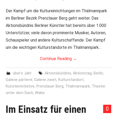
PRINT & CDS
Der Kampf um die Kultureinrichtungen im Thälmannpark
im Berliner Bezirk Prenzlauer Berg geht weiter. Das
IMPRESSUM
Aktionsbündnis Berliner Künstler hat bereits über 1.000
Unterstützer, viele davon prominente Musiker, Autoren,
Schauspieler und andere Kulturschaffende. Der Kampf
um die wichtigen Kulturstandorte im Thälmannpark…
Continue Reading
→
über's Jahr
Aktionsbündnis
,
Aktionstag
,
Berlin
,
Galerie parterre
,
Galerie zwiet
,
Kulturstandort
,
Künstlerinitiative
,
Prenzlauer Berg
,
Thälmannpark
,
Theater
unter dem Dach
,
Wabe
Im Einsatz für einen
0