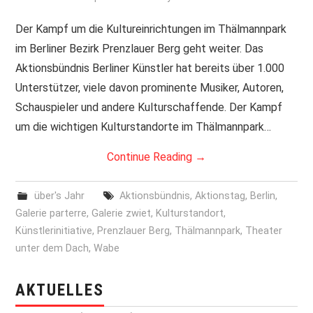
PRINT & CDS
Der Kampf um die Kultureinrichtungen im Thälmannpark
im Berliner Bezirk Prenzlauer Berg geht weiter. Das
IMPRESSUM
Aktionsbündnis Berliner Künstler hat bereits über 1.000
Unterstützer, viele davon prominente Musiker, Autoren,
Schauspieler und andere Kulturschaffende. Der Kampf
um die wichtigen Kulturstandorte im Thälmannpark…
Continue Reading
→
über's Jahr
Aktionsbündnis
,
Aktionstag
,
Berlin
,
Galerie parterre
,
Galerie zwiet
,
Kulturstandort
,
Künstlerinitiative
,
Prenzlauer Berg
,
Thälmannpark
,
Theater
unter dem Dach
,
Wabe
AKTUELLES