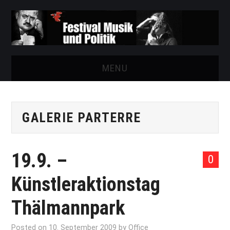
MENU
START
GALERIE PARTERRE
FESTIVAL
NEWS
19.9. –
0
VEREIN
Künstleraktionstag
AUSSTELLUNGEN
Thälmannpark
ARCHIV
Posted on
10. September 2009
by
Office