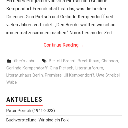
PRINT & CDS
Ein neues Programm von Gina Pietsch und Gerlinde
Kempendorf Freundschaft ist das, was die beiden
IMPRESSUM
Diseusen Gina Pietsch und Gerlinde Kempendorff seit
vielen Jahren verbindet: „Den Brecht wollten wir schon
immer mal zusammen machen.“ Nun ist es an der Zeit…
Continue Reading
→
über's Jahr
Bertolt Brecht
,
Brechthaus
,
Chanson
,
Gerlinde Kempendorff
,
Gina Pietsch
,
Literaturforum
,
Literaturhaus Berlin
,
Premiere
,
Uli Kempendorff
,
Uwe Streibel
,
Wabe
AKTUELLES
Peter Porsch (1941-2023)
Buchvorstellung: Wir sind ein Folk!