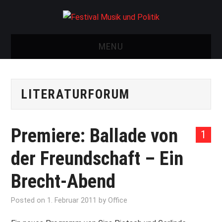
MENU
START
LITERATURFORUM
FESTIVAL
NEWS
Premiere: Ballade von
1
VEREIN
der Freundschaft – Ein
AUSSTELLUNGEN
Brecht-Abend
ARCHIV
Posted on
1. Februar 2011
by
Office