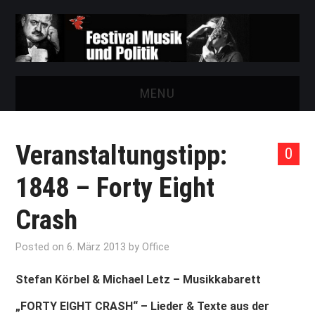
MENU
START
Veranstaltungstipp:
0
FESTIVAL
1848 – Forty Eight
NEWS
Crash
VEREIN
Posted on
6. März 2013
by
Office
AUSSTELLUNGEN
Stefan Körbel & Michael Letz – Musikkabarett
„FORTY EIGHT CRASH“ – Lieder & Texte aus der
ARCHIV