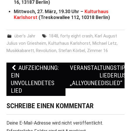
16, 13187 Berlin)
Mittwoch, 27. März, 19.30 Uhr –
Kulturhaus
Karlshorst
(Treskowallee 112, 10318 Berlin)
über's Jahr
1848
,
forty eight crash
,
Karl August
Julius von Griesheim
,
Kulturhaus Karlshorst
,
Michael Letz
,
Musikkabarett
,
Revolution
,
Stefan Körbel
,
Zimmer 16
AUFZEICHNUNG:
VERANSTALTUNGSTIPP:
Post navigation
EIN
LIEDERLUST
UNVOLLENDETES
„ALLYOUNEEDISLIED“
LIED
SCHREIBE EINEN KOMMENTAR
Deine E-Mail-Adresse wird nicht veröffentlicht.