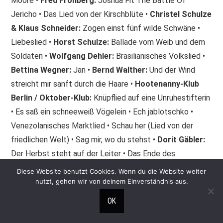
Moore •
Fred Frohberg:
Joshua Fit The Battle Of
Jericho • Das Lied von der Kirschblüte •
Christel Schulze
& Klaus
Schneider:
Zogen einst fünf wilde Schwäne •
Liebeslied •
Horst Schulze:
Ballade vom Weib und dem
Soldaten •
Wolfgang Dehler:
Brasilianisches Volkslied •
Bettina Wegner:
Jan •
Bernd Walther:
Und der Wind
streicht mir sanft durch die Haare •
Hootenanny-Klub
Berlin / Oktober-Klub:
Knüpflied auf eine Unruhestifterin
• Es saß ein schneeweiß Vögelein • Ech jablotschko •
Venezolanisches Marktlied • Schau her (Lied von der
friedlichen Welt) • Sag mir, wo du stehst •
Dorit Gäbler:
Der Herbst steht auf der Leiter • Das Ende des
Osterhasen •
Kurt Demmler:
Davon, was diesem und
Diese Website benutzt Cookies. Wenn du die Website weiter
jenem Mädchen beim Wäscheaufhängen passieren kann •
nutzt, gehen wir von deinem Einverständnis aus.
Pas de deux im Zwiebelmond • Zart soll es bleiben •
OK
Team 4 / Thomas Natschinski & seine Gruppe:
Die