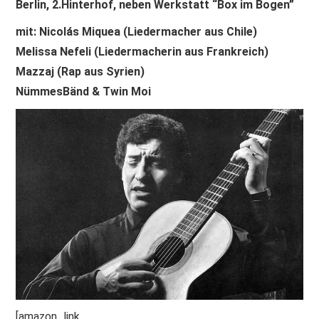
Berlin, 2.Hinterhof, neben Werkstatt “Box im Bogen”
mit: Nicolás Miquea (Liedermacher aus Chile)
Melissa Nefeli (Liedermacherin aus Frankreich)
Mazzaj (Rap aus Syrien)
NümmesBänd &
Twin Moi
[amazon_link