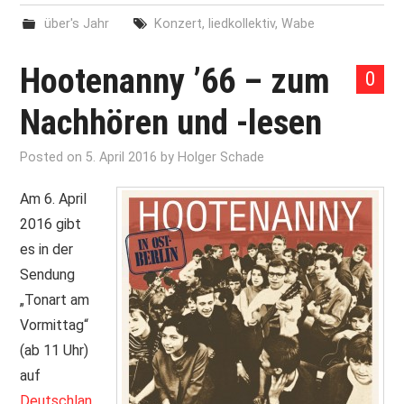
über's Jahr
Konzert
,
liedkollektiv
,
Wabe
Hootenanny ’66 – zum
0
Nachhören und -lesen
Posted on
5. April 2016
by
Holger Schade
Am 6. April
2016 gibt
es in der
Sendung
„Tonart am
Vormittag“
(ab 11 Uhr)
auf
Deutschlan