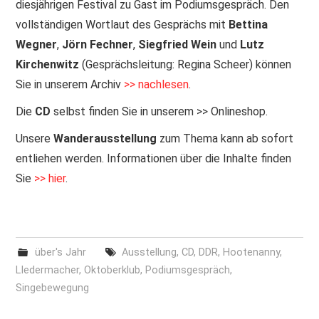
diesjährigen Festival zu Gast im Podiumsgespräch. Den
vollständigen Wortlaut des Gesprächs mit
Bettina
Wegner
,
Jörn Fechner
,
Siegfried Wein
und
Lutz
Kirchenwitz
(Gesprächsleitung: Regina Scheer) können
Sie in unserem Archiv
>> nachlesen
.
Die
CD
selbst finden Sie in unserem >> Onlineshop.
Unsere
Wanderausstellung
zum Thema kann ab sofort
entliehen werden. Informationen über die Inhalte finden
Sie
>> hier
.
über's Jahr
Ausstellung
,
CD
,
DDR
,
Hootenanny
,
LIedermacher
,
Oktoberklub
,
Podiumsgespräch
,
Singebewegung