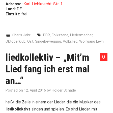
Adresse:
Karl-Liebknecht-Str. 1
Land:
DE
Eintritt:
frei
über's Jahr
DDR
,
Folkszene
,
LIedermacher
,
Oktoberklub
,
Ost
,
Singebewegung
,
Volkslied
,
Wolfgang Leyn
liedkollektiv – „Mit’m
0
Lied fang ich erst mal
an…“
Posted on
12. April 2016
by
Holger Schade
heißt die Zeile in einem der Lieder, die die Musiker des
liedkollektivs
singen und spielen. Es sind Lieder, mit