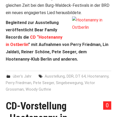
gleichen Zeit bei den Burg-Waldeck-Festivals in der BRD
ein neues engagiertes Lied herausbildete.
Begleitend zur Ausstellung
veröffentlicht Bear Family
Records die
CD “Hootenanny
in Ostberlin
” mit Aufnahmen von Perry Friedman, Lin
Jaldati, Reiner Schöne, Pete Seeger, dem
Hootenanny-Klub Berlin und anderen.
über's Jahr
Ausstellung
,
DDR
,
DT 64
,
Hootenanny
,
Perry Friedman
,
Pete Seeger
,
Singebewegung
,
Victor
Grossman
,
Woody Guthrie
CD-Vorstellung
0