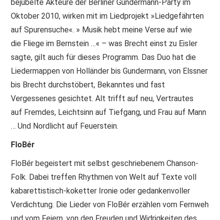
bejubelte Akteure der Berliner Gundermann-Party im
Oktober 2010, wirken mit im Liedprojekt »Liedgefährten
auf Spurensuche«. » Musik hebt meine Verse auf wie
die Fliege im Bernstein …« – was Brecht einst zu Eisler
sagte, gilt auch für dieses Programm. Das Duo hat die
Liedermappen von Holländer bis Gundermann, von Elssner
bis Brecht durchstöbert, Bekanntes und fast
Vergessenes gesichtet. Alt trifft auf neu, Vertrautes
auf Fremdes, Leichtsinn auf Tiefgang, und Frau auf Mann
… Und Nordlicht auf Feuerstein.
FloBér
FloBér begeistert mit selbst geschriebenem Chanson-
Folk. Dabei treffen Rhythmen von Welt auf Texte voll
kabarettistisch-koketter Ironie oder gedankenvoller
Verdichtung. Die Lieder von FloBér erzählen vom Fernweh
und vom Feiern, von den Freuden und Widrigkeiten des