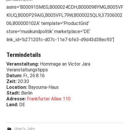
asins=’B00091SMEG,B000024CDH,B000098YMG,B005VF
KIUQ,B000P29AIG,B005VFL79W,B000025QL9,37306002
06,B00000102A‘ template=’ProductGrid‘
store=’musikundpolitik‘ marketplace=’DE‘
link_id=’b27120fc-d07c-11e7-bfe3-d9d43d38ec93′]
Termindetails
Veranstaltung:
Hommage an Victor Jara
Veranstaltungstipps
Datum:
Fr., 26.8.16
Zeit:
20:30
Location:
Bayouma-Haus
Stadt:
Berlin
Adresse:
Frankfurter Allee 110
Land:
DE
über's Jahr