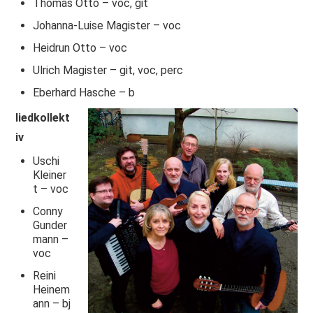
Thomas Otto – voc, git
Johanna-Luise Magister – voc
Heidrun Otto – voc
Ulrich Magister – git, voc, perc
Eberhard Hasche – b
liedkollekt
iv
Uschi
Kleiner
t – voc
Conny
Gunder
mann –
voc
Reini
Heinem
ann – bj