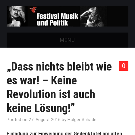
MENU
START
„Dass nichts bleibt wie
0
FESTIVAL
es war! – Keine
NEWS
Revolution ist auch
VEREIN
keine Lösung!”
AUSSTELLUNGEN
Posted on
27. August 2016
by
Holger Schade
ARCHIV
Einladung zur Einweihung der Gedenktafel am alten